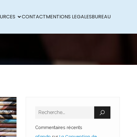
URCES
CONTACT
MENTIONS LEGALES
BUREAU
Commentaires récents
afapdp
La Convention de
sur