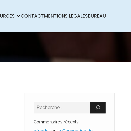
URCES
CONTACT
MENTIONS LEGALES
BUREAU
Commentaires récents
afapdp
La Convention de
sur