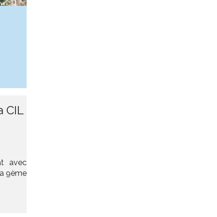
a CIL
at avec
 la 9ème