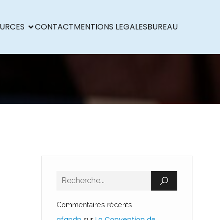
URCES
CONTACT
MENTIONS LEGALES
BUREAU
Commentaires récents
afapdp
La Convention de
sur