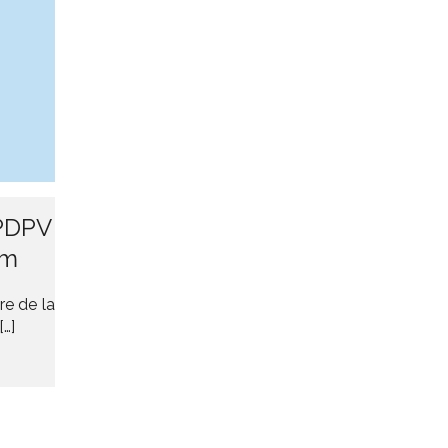
CPDPV
am
re de la
…]