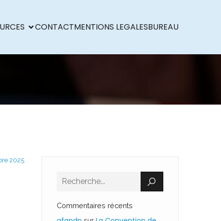
URCES
CONTACT
MENTIONS LEGALES
BUREAU
re 2025
Commentaires récents
afapdp
La Convention de
sur