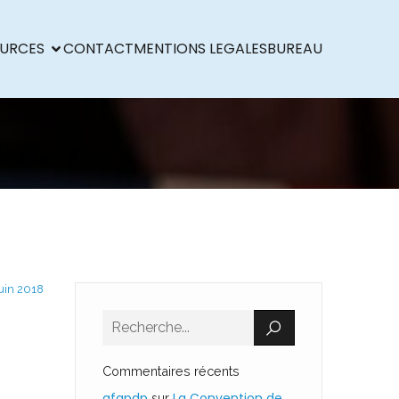
URCES
CONTACT
MENTIONS LEGALES
BUREAU
juin 2018
Commentaires récents
afapdp
La Convention de
sur