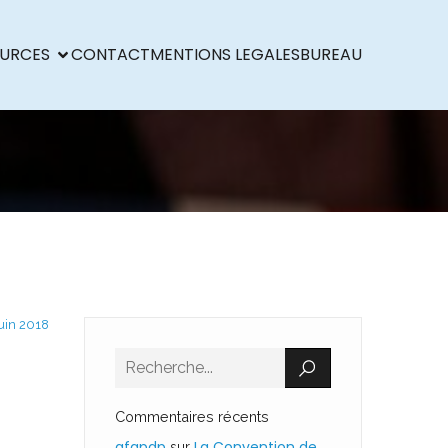
URCES
CONTACT
MENTIONS LEGALES
BUREAU
juin 2018
Commentaires récents
afapdp
La Convention de
sur