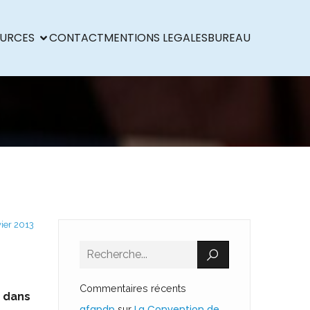
URCES
CONTACT
MENTIONS LEGALES
BUREAU
vier 2013
Commentaires récents
n dans
afapdp
La Convention de
sur