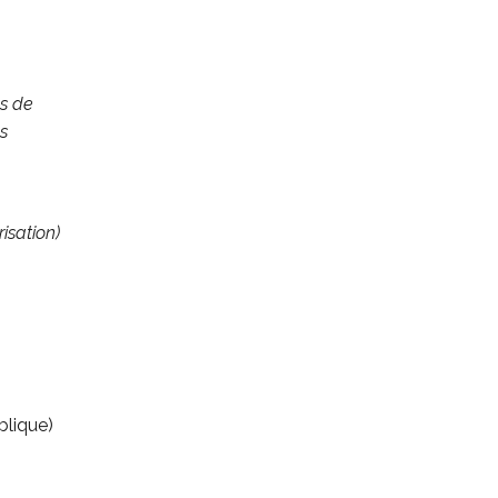
ns de
es
risation)
blique)